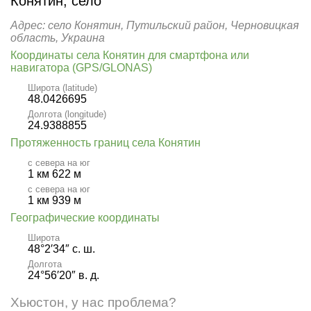
Конятин, село
Адрес: село Конятин, Путильский район, Черновицкая
область, Украина
Координаты села Конятин для смартфона или
навигатора (GPS/GLONAS)
Широта (latitude)
48.0426695
Долгота (longitude)
24.9388855
Протяженность границ села Конятин
с севера на юг
1 км 622 м
с севера на юг
1 км 939 м
Географические координаты
Широта
48°2′34″ с. ш.
Долгота
24°56′20″ в. д.
Хьюстон, у нас проблема?