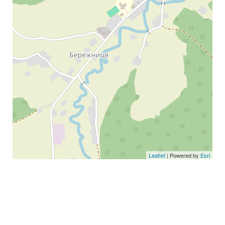
Leaflet
| Powered by
Esri