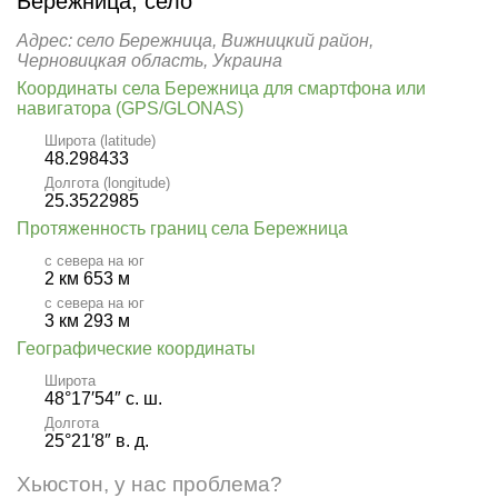
Бережница, село
Адрес: село Бережница, Вижницкий район,
Черновицкая область, Украина
Координаты села Бережница для смартфона или
навигатора (GPS/GLONAS)
Широта (latitude)
48.298433
Долгота (longitude)
25.3522985
Протяженность границ села Бережница
с севера на юг
2 км 653 м
с севера на юг
3 км 293 м
Географические координаты
Широта
48°17′54″ с. ш.
Долгота
25°21′8″ в. д.
Хьюстон, у нас проблема?