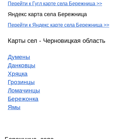
Перейти к Гугл карте села Бережница >>
Яндекс карта села Бережница
Перейти к Яндекс карте села Бережница >>
Карты сел - Черновицкая область
Думены
Данковцы
Хряцка
Грозинцы
Ломачинцы
Бережонка
Ямы