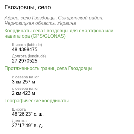
Гвоздовцы, село
Адрес: село Гвоздовцы, Сокирянский район,
Черновицкая область, Украина
Координаты села Гвоздовцы для смартфона или
навигатора (GPS/GLONAS)
Широта (latitude)
48.4398475
Долгота (longitude)
27.2970525
Протяженность границ села Гвоздовцы
с севера на юг
3 км 257 м
с севера на юг
2 км 423 м
Географические координаты
Широта
48°26′23″ с. ш.
Долгота
27°17′49″ в. д.