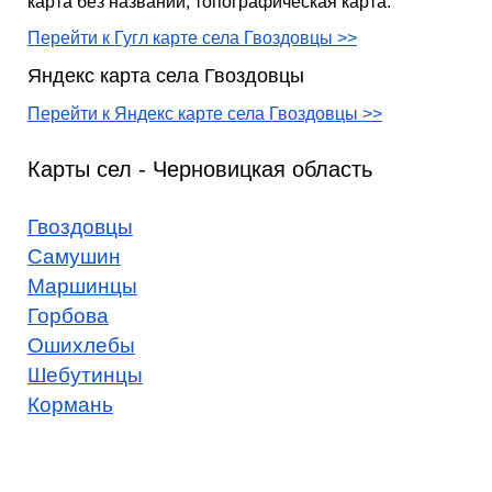
карта без названий, топографическая карта.
Перейти к Гугл карте села Гвоздовцы >>
Яндекс карта села Гвоздовцы
Перейти к Яндекс карте села Гвоздовцы >>
Карты сел - Черновицкая область
Гвоздовцы
Самушин
Маршинцы
Горбова
Ошихлебы
Шебутинцы
Кормань