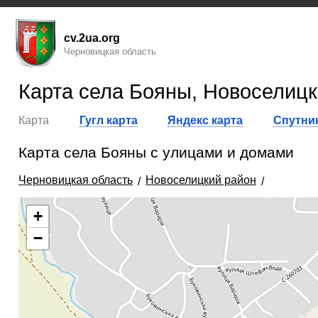
cv.2ua.org
Черновицкая область
Карта села Бояны, Новоселицк
Карта
Гугл карта
Яндекс карта
Спутник
Карта села Бояны с улицами и домами
Черновицкая область
Новоселицкий район
+
−