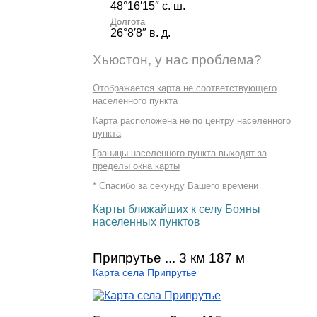
48°16′15″ с. ш.
Долгота
26°8′8″ в. д.
Хьюстон, у нас проблема?
Отображается карта не соответствующего
населенного пункта
Карта расположена не по центру населенного
пункта
Границы населенного пункта выходят за
пределы окна карты
* Спасибо за секунду Вашего времени
Карты ближайших к селу Бояны
населенных пунктов
Припрутье ... 3 км 187 м
Карта села Припрутье