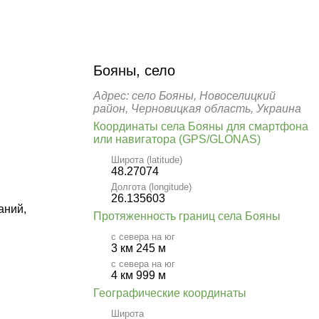
Бояны, село
Адрес: село Бояны, Новоселицкий
район, Черновицкая область, Украина
Координаты села Бояны для смартфона
или навигатора (GPS/GLONAS)
Широта (latitude)
48.27074
Долгота (longitude)
26.135603
аний,
Протяженность границ села Бояны
с севера на юг
3 км 245 м
с севера на юг
4 км 999 м
Географические координаты
Широта