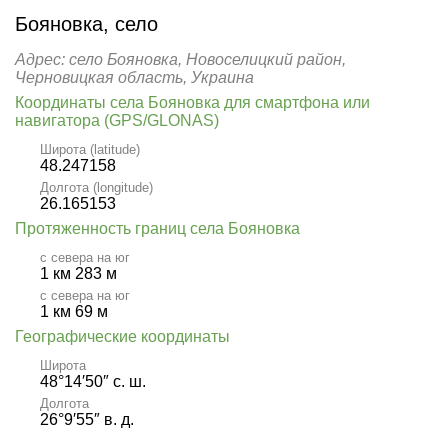
Бояновка, село
Адрес: село Бояновка, Новоселицкий район,
Черновицкая область, Украина
Координаты села Бояновка для смартфона или
навигатора (GPS/GLONAS)
Широта (latitude)
48.247158
Долгота (longitude)
26.165153
Протяженность границ села Бояновка
с севера на юг
1 км 283 м
с севера на юг
1 км 69 м
Географические координаты
Широта
48°14′50″ с. ш.
Долгота
26°9′55″ в. д.