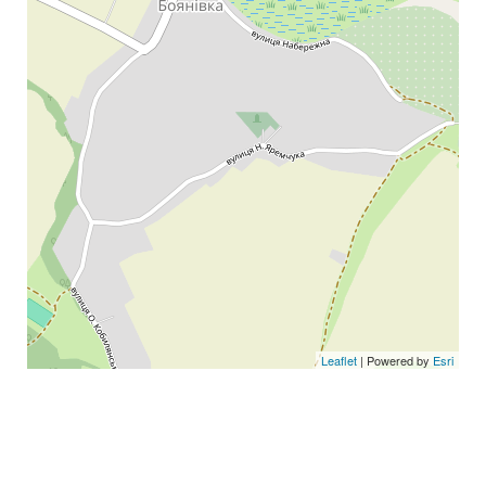
Leaflet
| Powered by
Esri