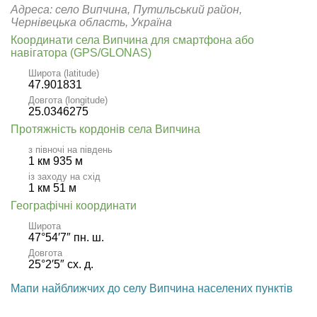
Адреса: село Випчина, Путильський район,
Чернівецька область, Україна
Координати села Випчина для смартфона або
навігатора (GPS/GLONAS)
Широта (latitude)
47.901831
Довгота (longitude)
25.0346275
Протяжність кордонів села Випчина
з півночі на південь
1 км 935 м
із заходу на схід
1 км 51 м
Географічні координати
Широта
47°54′7″ пн. ш.
Довгота
25°2′5″ сх. д.
Мапи найближчих до селу Випчина населених пунктів