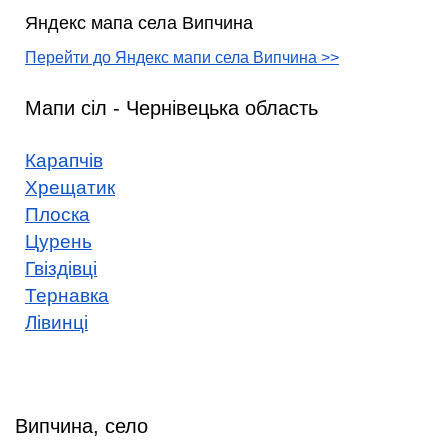
Яндекс мапа села Випчина
Перейти до Яндекс мапи села Випчина >>
Мапи сіл - Чернівецька область
Карапчів
Хрещатик
Плоска
Цурень
Гвіздівці
Тернавка
Лівинці
Випчина, село