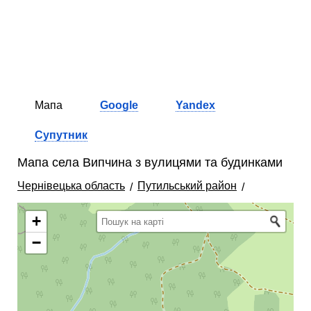
Мапа
Google
Yandex
Супутник
Мапа села Випчина з вулицями та будинками
Чернівецька область
Путильський район
+
−