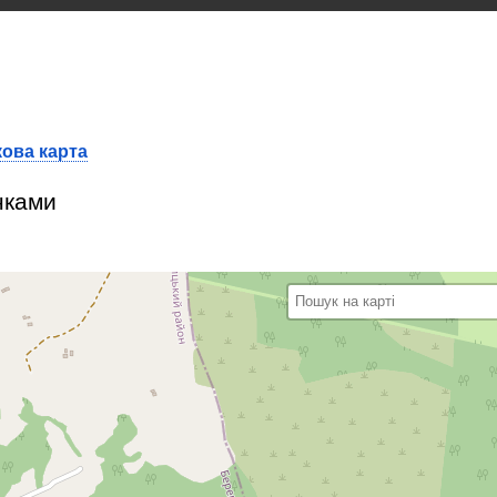
ова карта
нками