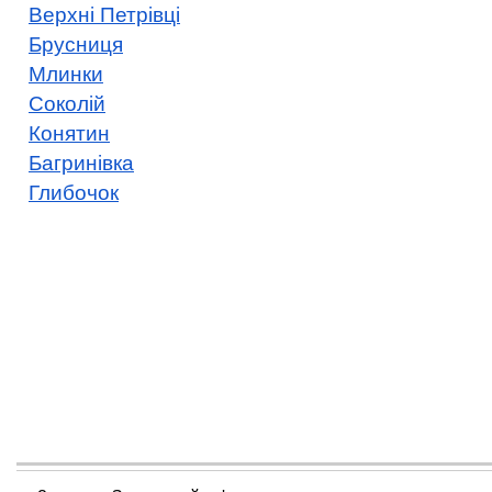
Верхні Петрівці
Брусниця
Млинки
Соколій
Конятин
Багринівка
Глибочок