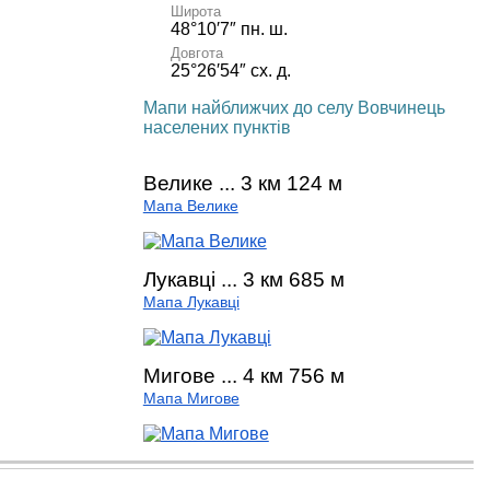
Широта
48°10′7″ пн. ш.
Довгота
25°26′54″ сх. д.
Мапи найближчих до селу Вовчинець
населених пунктів
Велике ... 3 км 124 м
Мапа Велике
Лукавці ... 3 км 685 м
Мапа Лукавці
Мигове ... 4 км 756 м
Мапа Мигове