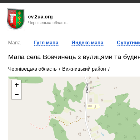
cv.2ua.org
Чернівецька область
Мапа
Гугл мапа
Яндекс мапа
Супутник
Мапа села Вовчинець з вулицями та буди
Чернівецька область
Вижницький район
+
−