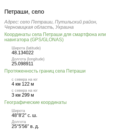
Петраши, село
Адрес: село Петраши, Путильский район,
Черновицкая область, Украина
Координаты села Петраши для смартфона или
навигатора (GPS/GLONAS)
Широта (latitude)
48.134022
Долгота (longitude)
25.098911
Протяженность границ села Петраши
с севера на юг
4 км 122 м
с севера на юг
3 км 299 м
Географические координаты
Широта
48°8′2″ с. ш.
Долгота
25°5′56″ в. д.