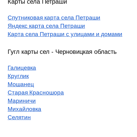
Карты села Петраши
Спутниковая карта села Петраши
Яндекс карта села Петраши
Карта села Петраши с улицами и домами
Гугл карты сел - Черновицкая область
Галицевка
Круглик
Мошанец
Старая Красношора
Мариничи
Михайловка
Селятин