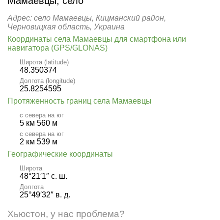
Мамаевцы, село
Адрес: село Мамаевцы, Кицманский район,
Черновицкая область, Украина
Координаты села Мамаевцы для смартфона или
навигатора (GPS/GLONAS)
Широта (latitude)
48.350374
Долгота (longitude)
25.8254595
Протяженность границ села Мамаевцы
с севера на юг
5 км 560 м
с севера на юг
2 км 539 м
Географические координаты
Широта
48°21′1″ с. ш.
Долгота
25°49′32″ в. д.
Хьюстон, у нас проблема?