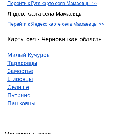
Перейти к Гугл карте села Мамаевцы >>
Яндекс карта села Мамаевцы
Перейти к Яндекс карте села Мамаевцы >>
Карты сел - Черновицкая область
Малый Кучуров
Тарасовцы
Замостье
Шировцы
Селище
Путрино
Пашковцы