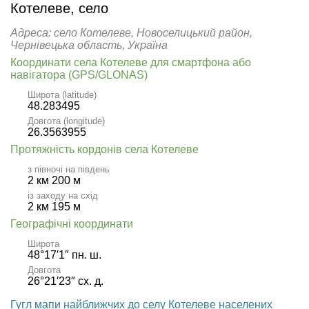
Котелеве, село
Адреса: село Котелеве, Новоселицький район,
Чернівецька область, Україна
Координати села Котелеве для смартфона або
навігатора (GPS/GLONAS)
Широта (latitude)
48.283495
Довгота (longitude)
26.3563955
Протяжність кордонів села Котелеве
з півночі на південь
2 км 200 м
із заходу на схід
2 км 195 м
Географічні координати
Широта
48°17′1″ пн. ш.
Довгота
26°21′23″ сх. д.
Гугл мапи найближчих до селу Котелеве населених