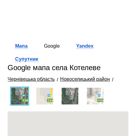
Мапа
Google
Yandex
Супутник
Google мапа села Котелеве
Чернівецька область
Новоселицький район