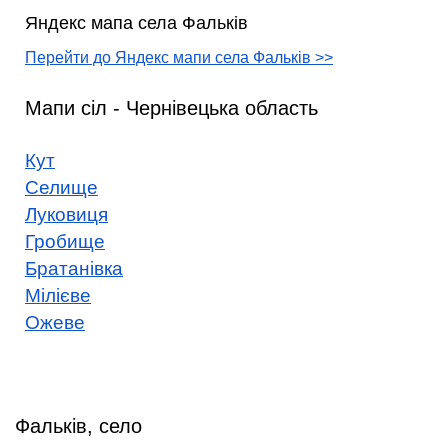
Яндекс мапа села Фальків
Перейти до Яндекс мапи села Фальків >>
Мапи сіл - Чернівецька область
Кут
Селище
Луковиця
Гробище
Братанівка
Мілієве
Ожеве
Фальків, село