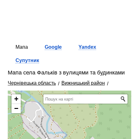
Мапа
Google
Yandex
Супутник
Мапа села Фальків з вулицями та будинками
Чернівецька область
Вижницький район
+
−