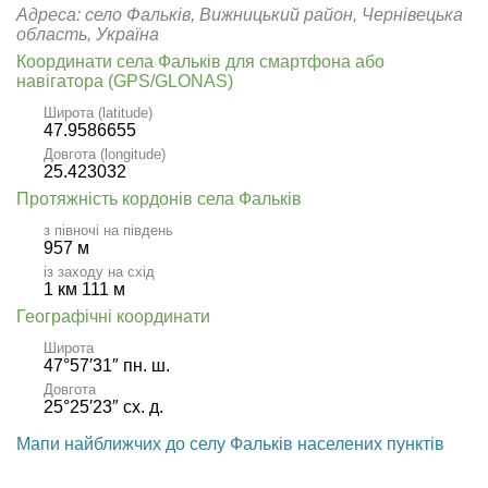
Адреса: село Фальків, Вижницький район, Чернівецька
область, Україна
Координати села Фальків для смартфона або
навігатора (GPS/GLONAS)
Широта (latitude)
47.9586655
Довгота (longitude)
25.423032
Протяжність кордонів села Фальків
з півночі на південь
957 м
із заходу на схід
1 км 111 м
Географічні координати
Широта
47°57′31″ пн. ш.
Довгота
25°25′23″ сх. д.
Мапи найближчих до селу Фальків населених пунктів