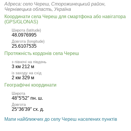
Адреса: село Череш, Сторожинецький район,
Чернівецька область, Україна
Координати села Череш для смартфона або навігатора
(GPS/GLONAS)
Широта (latitude)
48.0976995
Довгота (longitude)
25.6107535
Протяжність кордонів села Череш
з півночі на південь
3 км 212 м
із заходу на схід
2 км 329 м
Географічні координати
Широта
48°5′52″ пн. ш.
Довгота
25°36′39″ сх. д.
Мапи найближчих до селу Череш населених пунктів