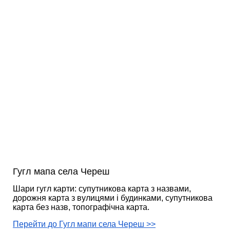
Гугл мапа села Череш
Шари гугл карти: супутникова карта з назвами,
дорожня карта з вулицями і будинками, супутникова
карта без назв, топографічна карта.
Перейти до Гугл мапи села Череш >>