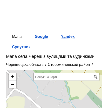
Мапа
Google
Yandex
Супутник
Мапа села Череш з вулицями та будинками
Чернівецька область
Сторожинецький район
+
−