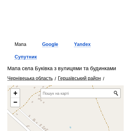
Мапа
Google
Yandex
Супутник
Мапа села Буківка з вулицями та будинками
Чернівецька область
Герцаївський район
+
−