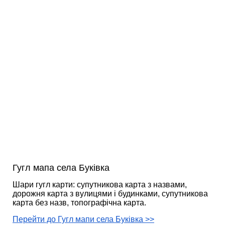
Гугл мапа села Буківка
Шари гугл карти: супутникова карта з назвами,
дорожня карта з вулицями і будинками, супутникова
карта без назв, топографічна карта.
Перейти до Гугл мапи села Буківка >>