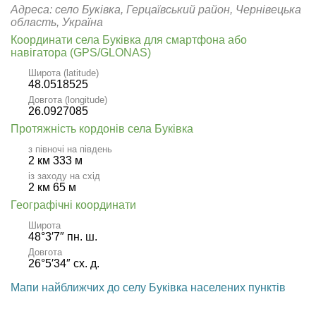
Адреса: село Буківка, Герцаївський район, Чернівецька
область, Україна
Координати села Буківка для смартфона або
навігатора (GPS/GLONAS)
Широта (latitude)
48.0518525
Довгота (longitude)
26.0927085
Протяжність кордонів села Буківка
з півночі на південь
2 км 333 м
із заходу на схід
2 км 65 м
Географічні координати
Широта
48°3′7″ пн. ш.
Довгота
26°5′34″ сх. д.
Мапи найближчих до селу Буківка населених пунктів