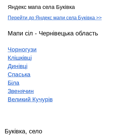
Яндекс мапа села Буківка
Перейти до Яндекс мапи села Буківка >>
Мапи сіл - Чернівецька область
Чорногузи
Клішківці
Динівці
Спаська
Біла
Звенячин
Великий Кучурів
Буківка, село