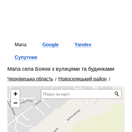
Мапа
Google
Yandex
Супутник
Мапа села Бояни з вулицями та будинками
Чернівецька область
Новоселицький район
+
−