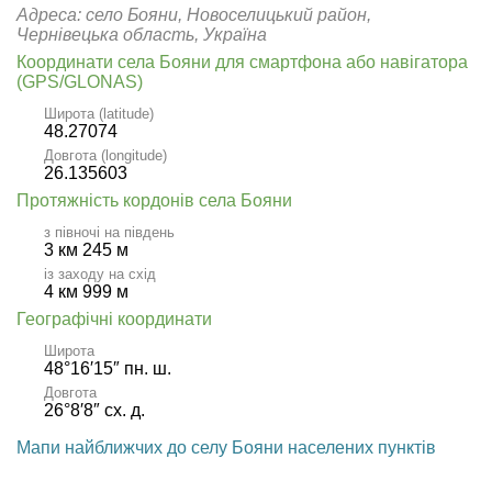
Адреса: село Бояни, Новоселицький район,
Чернівецька область, Україна
Координати села Бояни для смартфона або навігатора
(GPS/GLONAS)
Широта (latitude)
48.27074
Довгота (longitude)
26.135603
Протяжність кордонів села Бояни
з півночі на південь
3 км 245 м
із заходу на схід
4 км 999 м
Географічні координати
Широта
48°16′15″ пн. ш.
Довгота
26°8′8″ сх. д.
Мапи найближчих до селу Бояни населених пунктів